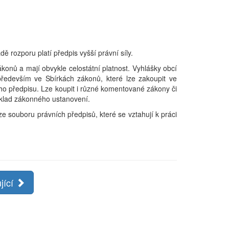
ě rozporu platí předpis vyšší právní síly.
onů a mají obvykle celostátní platnost. Vyhlášky obcí
ředevším ve Sbírkách zákonů, které lze zakoupit ve
ího předpisu. Lze koupit i různé komentované zákony či
ýklad zákonného ustanovení.
 souboru právních předpisů, které se vztahují k práci
jící