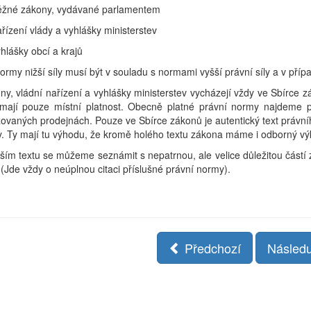
ěžné zákony, vydávané parlamentem
řízení vlády a vyhlášky ministerstev
hlášky obcí a krajů
ormy nižší síly musí být v souladu s normami vyšší právní síly a v případ
vládní nařízení a vyhlášky ministerstev vycházejí vždy ve Sbírce zák
 mají pouze místní platnost. Obecně platné právní normy najdeme p
zovaných prodejnách. Pouze ve Sbírce zákonů je autentický text právn
y. Ty mají tu výhodu, že kromě holého textu zákona máme i odborný v
 textu se můžeme seznámit s nepatrnou, ale velice důležitou částí ze
 (Jde vždy o neúplnou citaci příslušné právní normy).
Předchozí
Následu