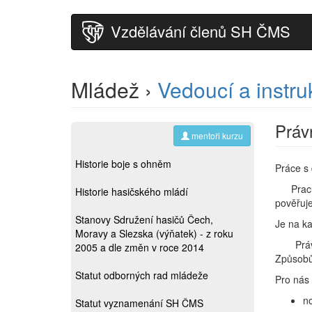
Vzdělávání členů SH ČMS
Mládež ›
Vedoucí a instru
Práv
mentoři kurzu
Historie boje s ohněm
Práce s 
Pracuje
Historie hasičského mládí
pověřuje
Stanovy Sdružení hasičů Čech,
Je na k
Moravy a Slezska (výňatek) - z roku
Právem 
2005 a dle změn v roce 2014
Způsobů 
Statut odborných rad mládeže
Pro nás 
no
Statut vyznamenání SH ČMS