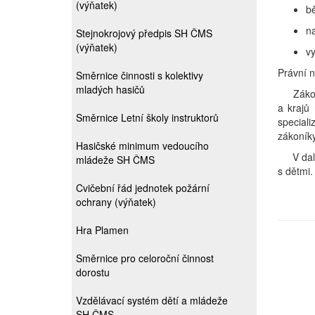
(výňatek)
b
na
Stejnokrojový předpis SH ČMS
(výňatek)
vy
Právní n
Směrnice činnosti s kolektivy
mladých hasičů
Zákony, 
a krajů
Směrnice Letní školy instruktorů
speciali
zákoník
Hasičské minimum vedoucího
V dalším
mládeže SH ČMS
s dětmi.
Cvičební řád jednotek požární
ochrany (výňatek)
Hra Plamen
Směrnice pro celoroční činnost
dorostu
Vzdělávací systém dětí a mládeže
SH ČMS