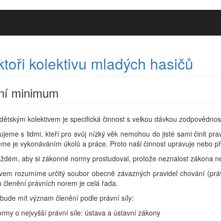
ktoři kolektivu mladých hasičů
ní minimum
dětským kolektivem je specifická činnost s velkou dávkou zodpovědnost
me s lidmi, kteří pro svůj nízký věk nemohou do jisté sami činit p
me je vykonáváním úkolů a práce. Proto naši činnost upravuje nebo př
aždém, aby si zákonné normy prostudoval, protože neznalost zákona 
rozumíme určitý soubor obecně závazných pravidel chování (práv
členění právních norem je celá řada.
bude mít význam členění podle právní síly:
rmy o nejvyšší právní síle: ústava a ústavní zákony