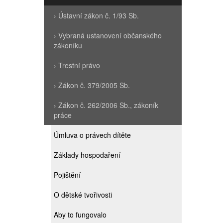
› Ústavní zákon č. 1/93 Sb.
› Vybraná ustanovení občanského
zákoníku
› Trestní právo
› Zákon č. 379/2005 Sb.
› Zákon č. 262/2006 Sb., zákoník
práce
Úmluva o právech dítěte
Základy hospodaření
Pojištění
O dětské tvořivosti
Aby to fungovalo