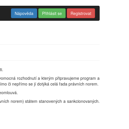
Nápověda
Přihlásit se
Registrovat
i.
ravomocná rozhodnutí a kterým připravujeme program a
ímo či nepřímo se jí dotýká celá řada právních norem.
neomlouvá.
ních norem) státem stanovených a sankcionovaných.