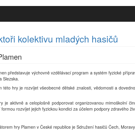
ktoři kolektivu mladých hasičů
Plamen
en představuje výchovně vzdělávací program a systém fyzické příprav
a Slezska.
 této hry je rozvíjet všeobecné dětské znalosti, vědomosti a dovedno
.
ry je aktivně a celoplošně podporovat organizovanou mimoškolní či
 formou rozvíjet jejich fyzickou kondici za účelem podpory zdravého živ
átorem hry Plamen v České republice je Sdružení hasičů Čech, Moravy