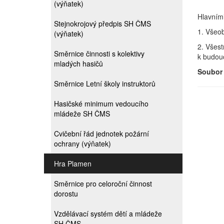
(výňatek)
Hlavními
Stejnokrojový předpis SH ČMS
1. Všeo
(výňatek)
2. Všest
Směrnice činnosti s kolektivy
k budouc
mladých hasičů
Soubor 
Směrnice Letní školy instruktorů
Hasičské minimum vedoucího
mládeže SH ČMS
Cvičební řád jednotek požární
ochrany (výňatek)
Hra Plamen
Směrnice pro celoroční činnost
dorostu
Vzdělávací systém dětí a mládeže
SH ČMS